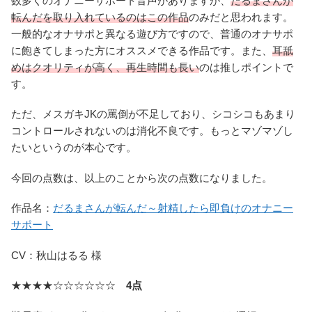
数多くのオナニーサポート音声がありますが、
だるまさんが
転んだを取り入れているのはこの作品
のみだと思われます。
一般的なオナサポと異なる遊び方ですので、普通のオナサポ
に飽きてしまった方にオススメできる作品です。また、
耳舐
めはクオリティが高く、再生時間も長い
のは推しポイントで
す。
ただ、メスガキJKの罵倒が不足しており、シコシコもあまり
コントロールされないのは消化不良です。もっとマゾマゾし
たいというのが本心です。
今回の点数は、以上のことから次の点数になりました。
作品名：
だるまさんが転んだ～射精したら即負けのオナニー
サポート
CV：秋山はるる 様
★★★★☆☆☆☆☆☆
4点