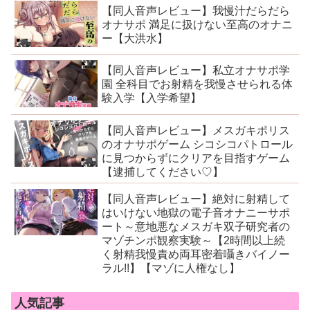
【同人音声レビュー】我慢汁だらだら
オナサポ 満足に扱けない至高のオナニ
ー【大洪水】
【同人音声レビュー】私立オナサポ学
園 全科目でお射精を我慢させられる体
験入学【入学希望】
【同人音声レビュー】メスガキポリス
のオナサポゲーム シコシコパトロール
に見つからずにクリアを目指すゲーム
【逮捕してください♡】
【同人音声レビュー】絶対に射精して
はいけない地獄の電子音オナニーサポ
ート～意地悪なメスガキ双子研究者の
マゾチンポ観察実験～【2時間以上続
く射精我慢責め両耳密着囁きバイノー
ラル!!】【マゾに人権なし】
人気記事