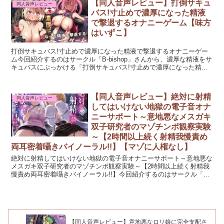
【同人音声レビュー】打倒サキュ
同人音声レビュー
バス!寸止めで濃厚になった精液
で撃退するオナニーゲーム【味方
はいずこ】
打倒サキュバス!寸止めで濃厚になった精液で撃退するオナニーゲー
ム今回紹介するのはサークル「B-bishop」さんから、濃厚な精液をサ
キュバスにぶっかける「打倒サキュバス!寸止めで濃厚になった精液
で撃退するオナニーゲーム」という作品です。転移...
【同人音声レビュー】絶対に射精
同人音声レビュー
してはいけない地獄の電子音オナ
ニーサポート～意地悪なメスガキ
双子研究者のマゾチンポ観察実験
～【2時間以上続く射精我慢責め
両耳密着囁きバイノーラル!!】【マゾに人権なし】
絶対に射精してはいけない地獄の電子音オナニーサポート～意地悪な
メスガキ双子研究者のマゾチンポ観察実験～【2時間以上続く射精我
慢責め両耳密着囁きバイノーラル!!】今回紹介するのはサークル「し
こたま応援団」さんから、優しさが一切ないロリ巨乳双子...
【同人音声レビュー】意地悪なロリ娘に完全支配さ