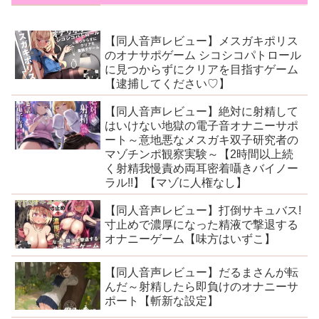
【同人音声レビュー】メスガキポリス
のオナサポゲーム シコシコパトロール
に見つからずにクリアを目指すゲーム
【逮捕してください♡】
【同人音声レビュー】絶対に射精して
はいけない地獄の電子音オナニーサポ
ート～意地悪なメスガキ双子研究者の
マゾチンポ観察実験～【2時間以上続
く射精我慢責め両耳密着囁きバイノー
ラル!!】【マゾに人権なし】
【同人音声レビュー】打倒サキュバス!
寸止めで濃厚になった精液で撃退する
オナニーゲーム【味方はいずこ】
【同人音声レビュー】だるまさんが転
んだ～射精したら即負けのオナニーサ
ポート【斬新な設定】