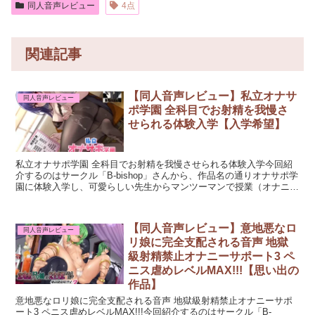
同人音声レビュー
4点
関連記事
【同人音声レビュー】私立オナサ
同人音声レビュー
ポ学園 全科目でお射精を我慢さ
せられる体験入学【入学希望】
私立オナサポ学園 全科目でお射精を我慢させられる体験入学今回紹
介するのはサークル「B-bishop」さんから、作品名の通りオナサポ学
園に体験入学し、可愛らしい先生からマンツーマンで授業（オナニー
サポート）をしてもらう「私立オナサポ学園 全科...
【同人音声レビュー】意地悪なロ
同人音声レビュー
リ娘に完全支配される音声 地獄
級射精禁止オナニーサポート3 ペ
ニス虐めレベルMAX!!!【思い出の
作品】
意地悪なロリ娘に完全支配される音声 地獄級射精禁止オナニーサポ
ート3 ペニス虐めレベルMAX!!!今回紹介するのはサークル「B-