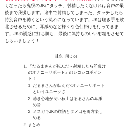
くなったら鬼役のJKにタッチ、射精したくなければ音声の最
後まで我慢します。途中で射精してしまった、タッチしたら
特別音声を聴くという流れになっています。JKは聴き手を敗
北させるために、耳舐めなど様々な色仕掛けを行ってきま
す。JKの誘惑に打ち勝ち、最後に気持ちのいい射精をさせて
もらいましょう！
目次
『だるまさんが転んだ～射精したら即負け
のオナニーサポート』のシコシコポイン
ト！
だるまさんが転んだ×オナニーサポート
というユニークさ
聴き心地が良い秋山はるるさんの耳舐
め音
メスガキJKの敬語とタメ口を両方楽し
める
まとめ