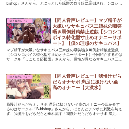
bishop」さんから、ぷにっとした緑髪のロリ娘に罵倒され、シコシコ
ボイスによって支配される「意地悪なロリ娘に完...
【同人音声レビュー】マゾ精子が
同人音声レビュー
大嫌いなサキュバス三姉妹の嘲笑
囁き罵倒射精禁止遊戯【シコシコ
ボイス特化型寸止めオナニーサポ
ート】【僕の理想のサキュバス】
マゾ精子が大嫌いなサキュバス三姉妹の嘲笑囁き罵倒射精禁止遊戯
【シコシコボイス特化型寸止めオナニーサポート】今回紹介するのは
サークル「しこたま応援団」さんから、属性が異なるサキュバス三姉
妹にオモチャとして扱われてしまう「マゾ精子が大嫌いなサキ...
【同人音声レビュー】我慢汁だら
同人音声レビュー
だらオナサポ 満足に扱けない至
高のオナニー【大洪水】
我慢汁だらだらオナサポ 満足に扱けない至高のオナニー今回紹介す
るのはサークル「B-bishop」さんから、ほとんどチンポに刺激を与え
ず、我慢汁をだらだらと垂れ流す「我慢汁だらだらオナサポ 満足に
扱けない至高のオナニー」という作品です。満足に...