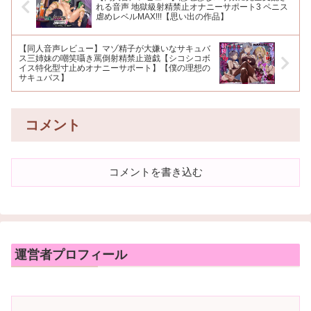
れる音声 地獄級射精禁止オナニーサポート3 ペニス
虐めレベルMAX!!!【思い出の作品】
【同人音声レビュー】マゾ精子が大嫌いなサキュバ
ス三姉妹の嘲笑囁き罵倒射精禁止遊戯【シコシコボ
イス特化型寸止めオナニーサポート】【僕の理想の
サキュバス】
コメント
コメントを書き込む
運営者プロフィール